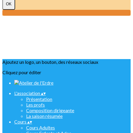
OK
Ajoutez un logo, un bouton, des réseaux sociaux
Cliquez pour éditer
L'association
▴
▾
Présentation
Les profs
Composition dirigeante
La saison résumée
Cours
▴
▾
Cours Adultes