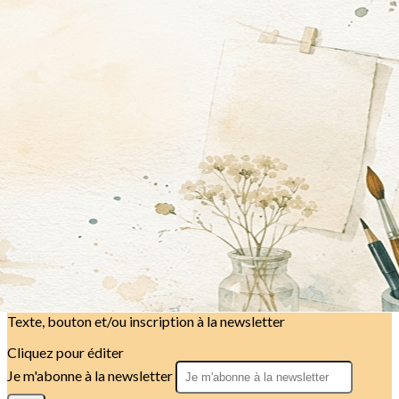
Exporter les lignes sélectionnées
Exporter toutes les colonnes
Exporter uniquement les colonnes affichées
Menu
<
>
Cours Adultes
Cours Enfants et Ados
Adhésions en ligne
?>
Images de la page d'accueil
Cliquez pour éditer
Texte, bouton et/ou inscription à la newsletter
Cliquez pour éditer
Je m'abonne à la newsletter