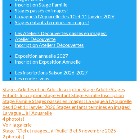
Inscription Stage Famille
Stages passés en images!
La vague à l'Aquarelle des 10 et 11 janvier 2026
Stages enfants terminés en images!
Les Ateliers Découvertes passés en images!
Atelier Découverte
Inscription Ateliers Découvertes
Exposition annuelle 2027
Inscription Exposition Annuelle
Les inscriptions Saison 2026-2027
Les rendez-vous
Stages Adultes et ou Ados
Inscription Stage Adulte
Stages
Enfants
Inscription Stage Enfant
Stage Famille
Inscription
Stage Famille
Stages passés en images!
La vague à l'Aquarelle
des 10 et 11 janvier 2026
Stages enfants terminés en images!
La vague ... à l'Aquarelle
4 photo(s)
Voir la galerie
Stage "Ciel et nuages... à l'huile" 8 et 9 novembre 2025
2 photo(s)