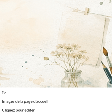
Exporter les lignes sélectionnées
Exporter toutes les colonnes
Exporter uniquement les colonnes affichées
Menu
<
>
Stages Adultes et ou Ados
Inscription Stage Adulte
Stages Enfants
Inscription Stage Enfant
Stage Famille
Inscription Stage Famille
Stages passés en images!
La vague à l'Aquarelle des 10 et 11 janvier 2026
Stages enfants terminés en images!
?>
Images de la page d'accueil
Cliquez pour éditer