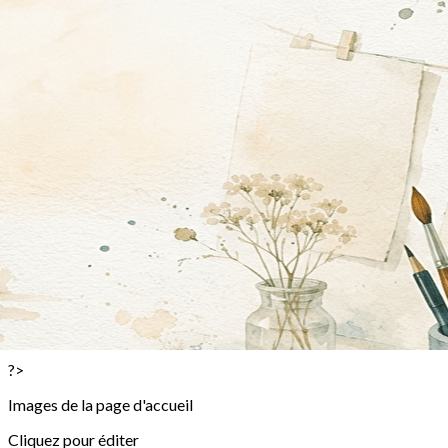
Exporter les lignes sélectionnées
Exporter toutes les colonnes
Exporter uniquement les colonnes affichées
Menu
<
>
Stages passés en images!
La vague à l'Aquarelle des 10 et 11 janvier 2026
Stages enfants terminés en images!
Stages Enfants
Inscription Stage Enfant
Stages Adultes et ou Ados
Inscription Stage Adulte
Stage Famille
Inscription Stage Famille
?>
Images de la page d'accueil
Cliquez pour éditer