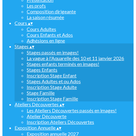
Les profs
Composition dirigeante
La saison résumée
Cours
▴
▾
Cours Adultes
Cours Enfants et Ados
Adhésions en ligne
Stages
▴
▾
Stages passés en images!
La vague à l'Aquarelle des 10 et 11 janvier 2026
Stages enfants terminés en images!
Stages Enfants
Inscription Stage Enfant
Stages Adultes et ou Ados
Inscription Stage Adulte
Stage Famille
Inscription Stage Famille
Ateliers Découvertes
▴
▾
Les Ateliers Découvertes passés en images!
Atelier Découverte
Inscription Ateliers Découvertes
Exposition Annuelle
▴
▾
Exposition annuelle 2027