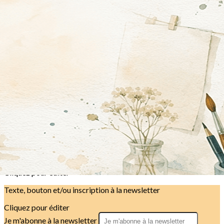
Exporter les lignes sélectionnées
Exporter toutes les colonnes
Exporter uniquement les colonnes affichées
Menu
<
>
Présentation
Les profs
Composition dirigeante
La saison résumée
?>
Images de la page d'accueil
Cliquez pour éditer
Texte, bouton et/ou inscription à la newsletter
Cliquez pour éditer
Je m'abonne à la newsletter