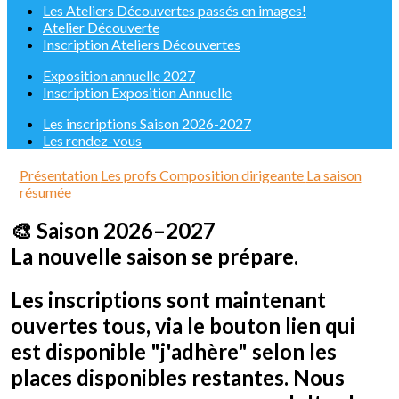
Les Ateliers Découvertes passés en images!
Atelier Découverte
Inscription Ateliers Découvertes
Exposition annuelle 2027
Inscription Exposition Annuelle
Les inscriptions Saison 2026-2027
Les rendez-vous
Présentation
Les profs
Composition dirigeante
La saison
résumée
🎨
Saison 2026–2027
La nouvelle saison se prépare.
Les inscriptions sont maintenant
ouvertes tous, via le bouton lien qui
est disponible "j'adhère" selon les
places disponibles restantes. Nous