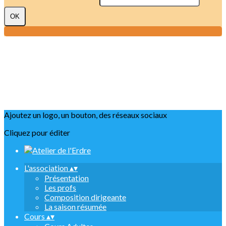
OK
Ajoutez un logo, un bouton, des réseaux sociaux
Cliquez pour éditer
L'association
▴
▾
Présentation
Les profs
Composition dirigeante
La saison résumée
Cours
▴
▾