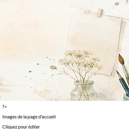
Exporter les lignes sélectionnées
Exporter toutes les colonnes
Exporter uniquement les colonnes affichées
Menu
<
>
Stages passés en images!
La vague à l'Aquarelle des 10 et 11 janvier 2026
Stages enfants terminés en images!
Stages Enfants
Inscription Stage Enfant
Stages Adultes et ou Ados
Inscription Stage Adulte
Stage Famille
Inscription Stage Famille
?>
Images de la page d'accueil
Cliquez pour éditer