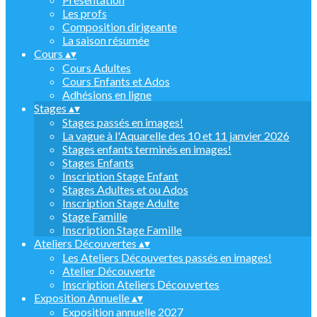
Les profs
Composition dirigeante
La saison résumée
Cours
▴
▾
Cours Adultes
Cours Enfants et Ados
Adhésions en ligne
Stages
▴
▾
Stages passés en images!
La vague à l'Aquarelle des 10 et 11 janvier 2026
Stages enfants terminés en images!
Stages Enfants
Inscription Stage Enfant
Stages Adultes et ou Ados
Inscription Stage Adulte
Stage Famille
Inscription Stage Famille
Ateliers Découvertes
▴
▾
Les Ateliers Découvertes passés en images!
Atelier Découverte
Inscription Ateliers Découvertes
Exposition Annuelle
▴
▾
Exposition annuelle 2027