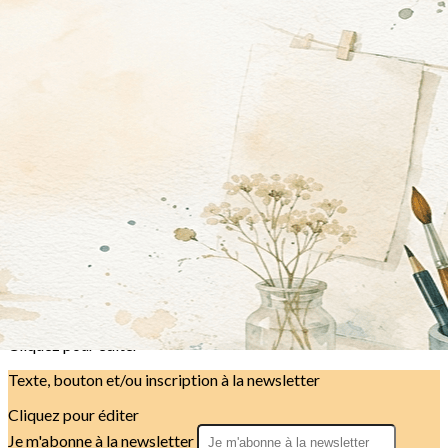
Exporter les lignes sélectionnées
Exporter toutes les colonnes
Exporter uniquement les colonnes affichées
Menu
<
>
Présentation
Les profs
Composition dirigeante
La saison résumée
?>
Images de la page d'accueil
Cliquez pour éditer
Texte, bouton et/ou inscription à la newsletter
Cliquez pour éditer
Je m'abonne à la newsletter