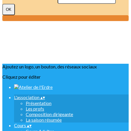
OK
Ajoutez un logo, un bouton, des réseaux sociaux
Cliquez pour éditer
L'association
▴
▾
Présentation
Les profs
Composition dirigeante
La saison résumée
Cours
▴
▾