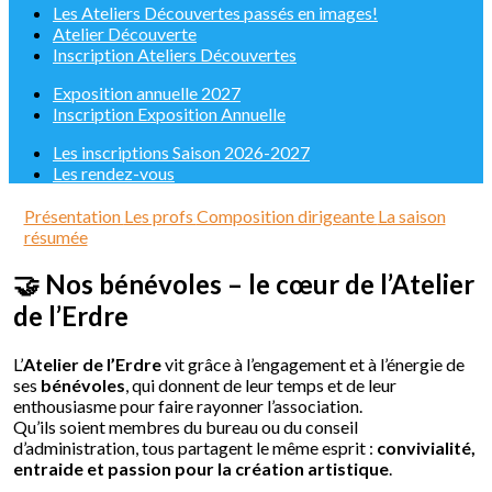
Les Ateliers Découvertes passés en images!
Atelier Découverte
Inscription Ateliers Découvertes
Exposition annuelle 2027
Inscription Exposition Annuelle
Les inscriptions Saison 2026-2027
Les rendez-vous
Présentation
Les profs
Composition dirigeante
La saison
résumée
🤝 Nos bénévoles – le cœur de l’Atelier
de l’Erdre
L’
Atelier de l’Erdre
vit grâce à l’engagement et à l’énergie de
ses
bénévoles
, qui donnent de leur temps et de leur
enthousiasme pour faire rayonner l’association.
Qu’ils soient membres du bureau ou du conseil
d’administration, tous partagent le même esprit :
convivialité,
entraide et passion pour la création artistique
.