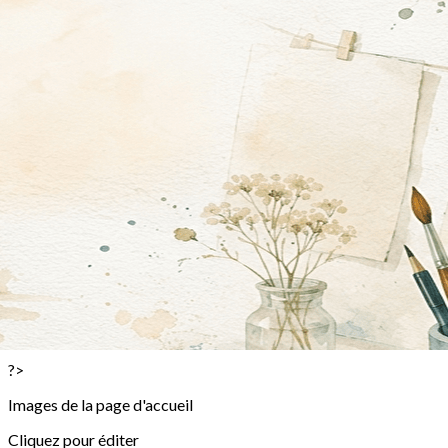
Exporter les lignes sélectionnées
Exporter toutes les colonnes
Exporter uniquement les colonnes affichées
Menu
<
>
Stages Adultes et ou Ados
Inscription Stage Adulte
Stages Enfants
Inscription Stage Enfant
Stage Famille
Inscription Stage Famille
Stages passés en images!
La vague à l'Aquarelle des 10 et 11 janvier 2026
Stages enfants terminés en images!
?>
Images de la page d'accueil
Cliquez pour éditer