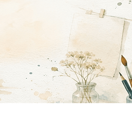
Menu
<
>
Les Ateliers Découvertes passés en images!
Atelier Découverte
Inscription Ateliers Découvertes
?>
Images de la page d'accueil
Cliquez pour éditer