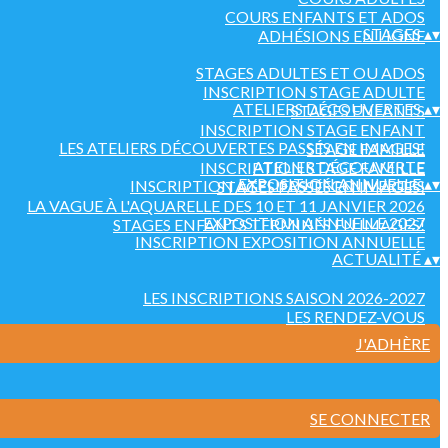
COURS ENFANTS ET ADOS
STAGES
▴
▾
ADHÉSIONS EN LIGNE
STAGES ADULTES ET OU ADOS
INSCRIPTION STAGE ADULTE
ATELIERS DÉCOUVERTES
▴
▾
STAGES ENFANTS
INSCRIPTION STAGE ENFANT
LES ATELIERS DÉCOUVERTES PASSÉS EN IMAGES!
STAGE FAMILLE
ATELIER DÉCOUVERTE
INSCRIPTION STAGE FAMILLE
EXPOSITION ANNUELLE
▴
▾
INSCRIPTION ATELIERS DÉCOUVERTES
STAGES PASSÉS EN IMAGES!
LA VAGUE À L'AQUARELLE DES 10 ET 11 JANVIER 2026
EXPOSITION ANNUELLE 2027
STAGES ENFANTS TERMINÉS EN IMAGES!
INSCRIPTION EXPOSITION ANNUELLE
ACTUALITÉ
▴
▾
LES INSCRIPTIONS SAISON 2026-2027
LES RENDEZ-VOUS
J'ADHÈRE
SE CONNECTER