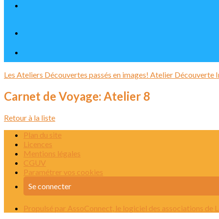
Les Ateliers Découvertes passés en images!
Atelier Découverte
I
Carnet de Voyage: Atelier 8
Retour à la liste
Plan du site
Licences
Mentions légales
CGUV
Paramétrer vos cookies
Se connecter
Propulsé par AssoConnect, le logiciel des associations de L